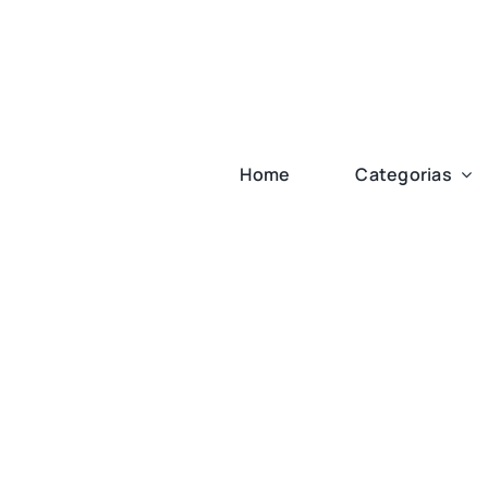
Ir
para
o
conteúdo
Home
Categorias