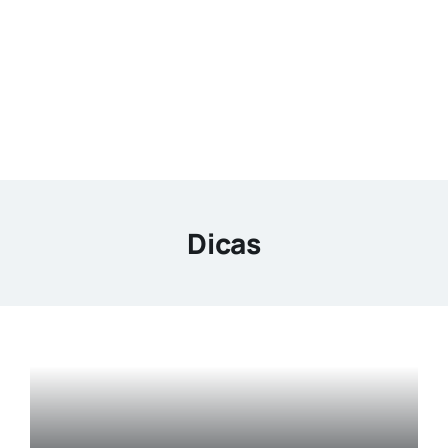
Agenda
Buscar
resultados
para:
Dicas